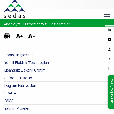
Ana Sayfa
|
Hizmetlerimiz
|
Sözleşmeler
Abonelik İşlemleri
Yetkili Elektrik Tesisatçıları
Lisanssız Elektrik Üretimi
Serbest Tüketici
Memnuniyet Anketi
Dağıtım Faaliyetleri
SCADA
OSOS
Yatırım Projeleri