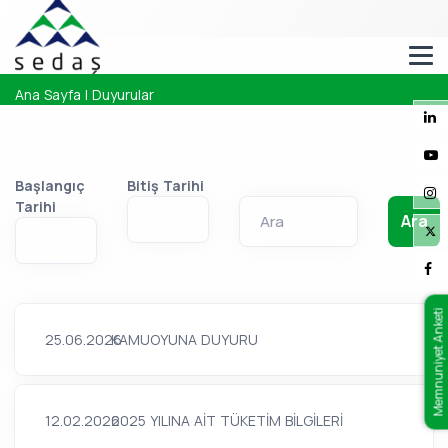
Ana Sayfa
|
Duyurular
Başlangıç
Bitiş Tarihi
.
.
Tarihi
Ara
Memnuniyet Anketi
25.06.2026
KAMUOYUNA DUYURU
12.02.2026
2025 YILINA AİT TÜKETİM BİLGİLERİ